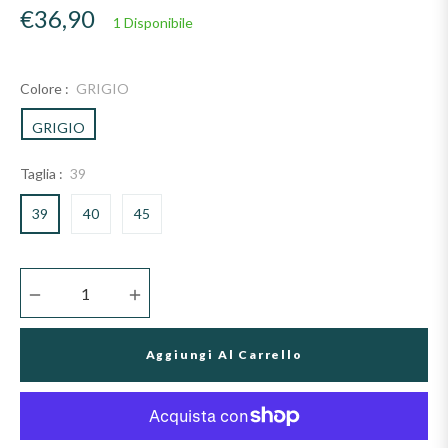
Prezzo
€36,90
1 Disponibile
di
listino
Colore :
GRIGIO
GRIGIO
Taglia :
39
39
40
45
−
+
Aggiungi Al Carrello