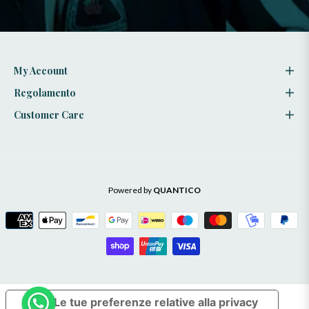
stili
My Account
Regolamento
Customer Care
Powered by
QUANTICO
Le tue preferenze relative alla privacy