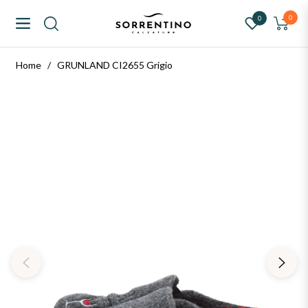
ntino Calzature
0
0
Navigation
Carrello
Home
/
GRUNLAND CI2655 Grigio