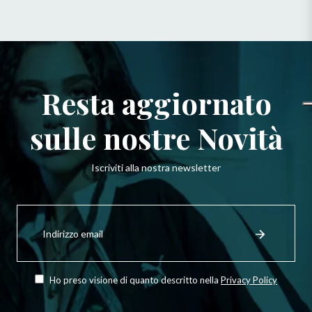
Resta aggiornato
sulle nostre Novità
Iscriviti alla nostra newsletter
Iscriviti
per
Registrati
ricevere
le
ultime
novità,
Ho preso visione di quanto descritto nella
Privacy Policy
offerte
e