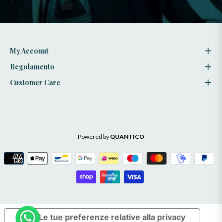
stili
My Account
Regolamento
Customer Care
Powered by
QUANTICO
Le tue preferenze relative alla privacy