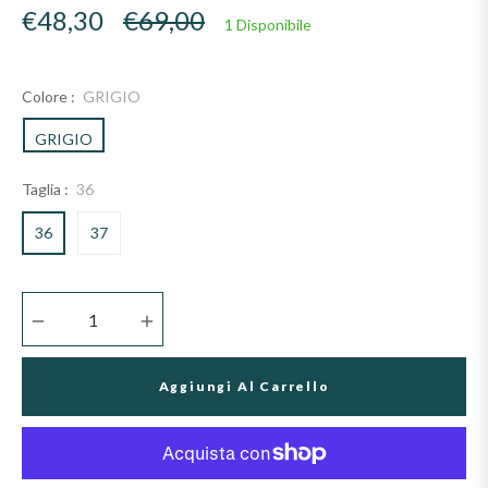
Prezzo
€48,30
€69,00
1 Disponibile
di
listino
Colore :
GRIGIO
GRIGIO
Taglia :
36
36
37
−
+
Aggiungi Al Carrello