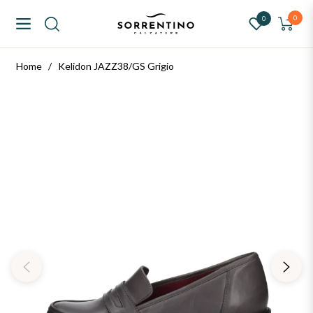
ntino Calzature
0
0
Navigation
Carrello
Home
/
Kelidon JAZZ38/GS Grigio