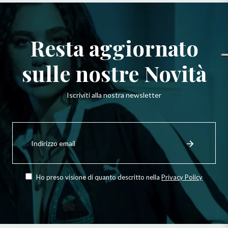
Resta aggiornato
sulle nostre Novità
Iscriviti alla nostra newsletter
Iscriviti
per
Registrati
ricevere
le
ultime
novità,
Ho preso visione di quanto descritto nella
Privacy Policy
offerte
e
stili