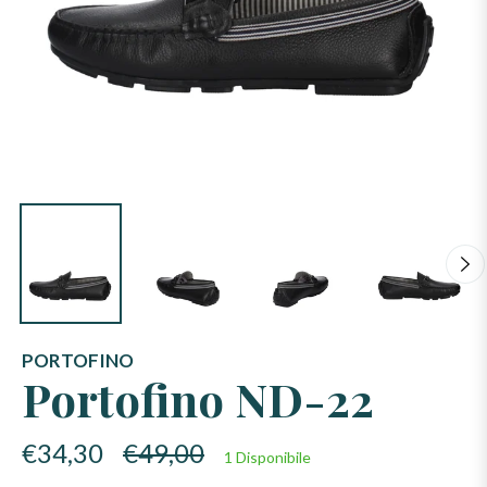
PORTOFINO
Portofino ND-22
Prezzo
€34,30
€49,00
1 Disponibile
di
listino