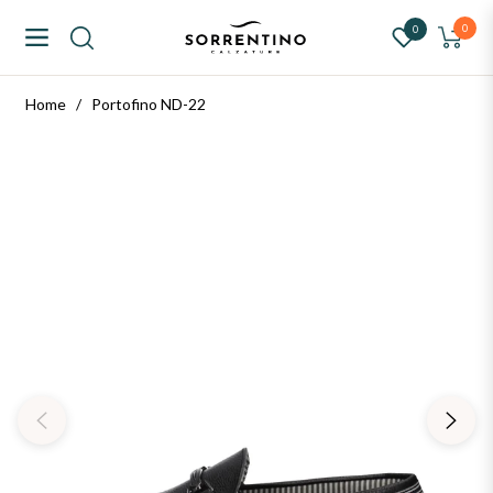
ntino Calzature
0
0
Navigation
Carrello
Home
/
Portofino ND-22