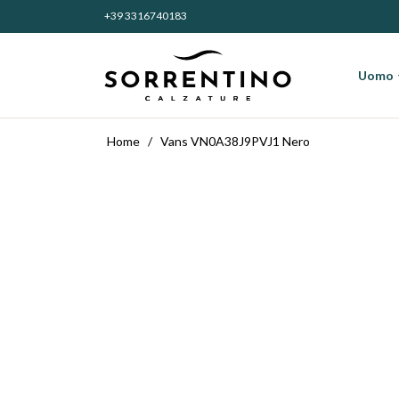
+39 3316740183
entino Calzature
Uomo
Home
/
Vans VN0A38J9PVJ1 Nero