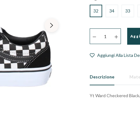
32
34
33
−
+
Aggi
Aggiungi Alla Lista De
Descrizione
Mate
Yt Ward Checkered Blac