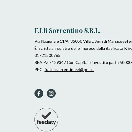
F.lli Sorrentino S.r.l.
Via Nazionale 11/A, 85050 Villa D’Agri di Marsicovete
È iscritta al registro delle imprese della Basilicata P. iv
01721500765
REA PZ - 129347 Con Capitale investito pari a 50000
PEC:
fratellisorrentinosrl@pec.it
Fb
Ins