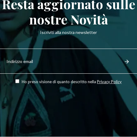
Resta aggiornato sulle
nostre Novità
Iscriviti alla nostra newsletter
Iscriviti
per
Regist
ricevere
le
ultime
novità,
Ho preso visione di quanto descritto nella
Privacy Policy
offerte
e
stili