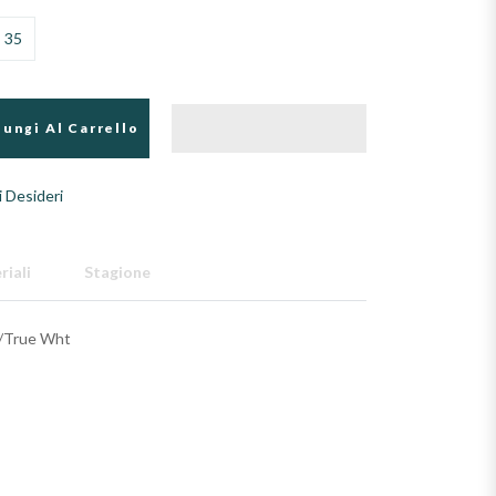
35
ungi Al Carrello
i Desideri
riali
Stagione
k/True Wht