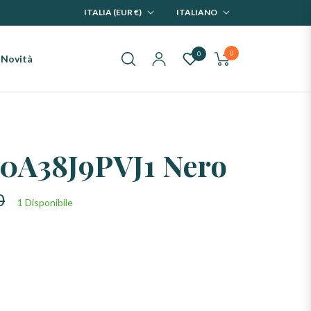
ITALIA (EUR €)
ITALIANO
0
0
Novità
Carrello
0A38J9PVJ1 Nero
0
1 Disponibile