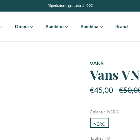
*Spedizione gratuita da 99€
Donna
Bambino
Bambina
Brand
VANS
Vans VN
Prezzo
€45,00
€50,0
di
listino
Colore :
NERO
NERO
Taglia :
32