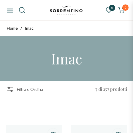
ntino Calzature
0
0
Navigation
Carrello
Home
/
Imac
Imac
7 di 257 prodotti
Filtra e Ordina