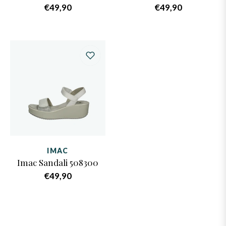
Prezzo
Prezzo
€49,90
€49,90
di
di
listino
listino
IMAC
Imac Sandali 508300
Prezzo
€49,90
di
listino