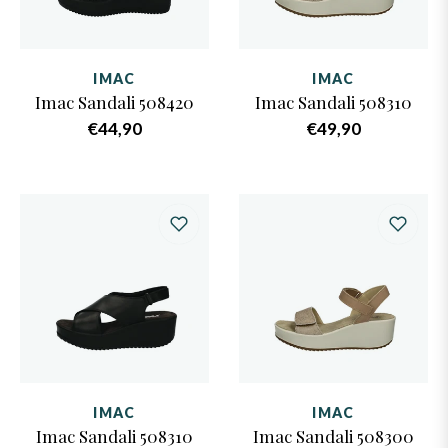
IMAC
IMAC
Imac Sandali 508420
Imac Sandali 508310
Prezzo
Prezzo
€44,90
€49,90
di
di
listino
listino
IMAC
IMAC
Imac Sandali 508310
Imac Sandali 508300