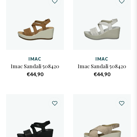
IMAC
IMAC
Imac Sandali 508420
Imac Sandali 508420
Prezzo
Prezzo
€44,90
€44,90
di
di
listino
listino