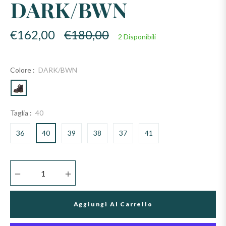
DARK/BWN
Prezzo
€162,00
€180,00
2 Disponibili
di
listino
Colore :
DARK/BWN
Taglia :
40
36
40
39
38
37
41
−
+
Aggiungi Al Carrello