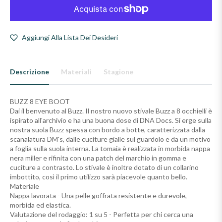
Aggiungi Alla Lista Dei Desideri
Descrizione
Materiali
Stagione
BUZZ 8 EYE BOOT
Dai il benvenuto al Buzz. Il nostro nuovo stivale Buzz a 8 occhielli è
ispirato all'archivio e ha una buona dose di DNA Docs. Si erge sulla
nostra suola Buzz spessa con bordo a botte, caratterizzata dalla
scanalatura DM's, dalle cuciture gialle sul guardolo e da un motivo
a foglia sulla suola interna. La tomaia è realizzata in morbida nappa
nera miller e rifinita con una patch del marchio in gomma e
cuciture a contrasto. Lo stivale è inoltre dotato di un collarino
imbottito, così il primo utilizzo sarà piacevole quanto bello.
Materiale
Nappa lavorata - Una pelle goffrata resistente e durevole,
morbida ed elastica.
Valutazione del rodaggio: 1 su 5 - Perfetta per chi cerca una