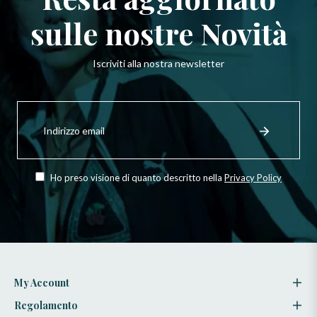
sulle nostre Novità
Iscriviti alla nostra newsletter
Iscriviti
per
Registrati
ricevere
le
ultime
novità,
Ho preso visione di quanto descritto nella
Privacy Policy
offerte
e
stili
My Account
Regolamento