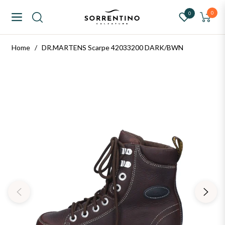
ntino Calzature
0
0
Navigation
Carrello
Home
/
DR.MARTENS Scarpe 42033200 DARK/BWN