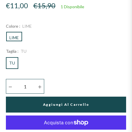
Prezzo
€11,00
€15,90
1 Disponibile
di
listino
Colore :
LIME
LIME
Taglia :
TU
TU
−
+
Aggiungi Al Carrello