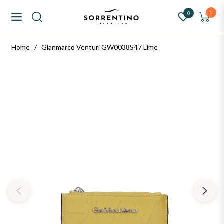
ntino Calzature
0
0
Navigation
Carrello
Home
/
Gianmarco Venturi GW0038S47 Lime