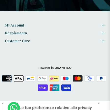
stili
My Account
Regolamento
Customer Care
Powered by
QUANTICO
Le tue preferenze relative alla privacy