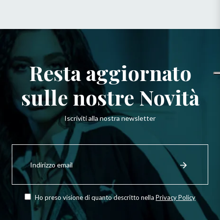
Resta aggiornato
sulle nostre Novità
Iscriviti alla nostra newsletter
Iscriviti
per
Registrati
ricevere
le
ultime
novità,
Ho preso visione di quanto descritto nella
Privacy Policy
offerte
e