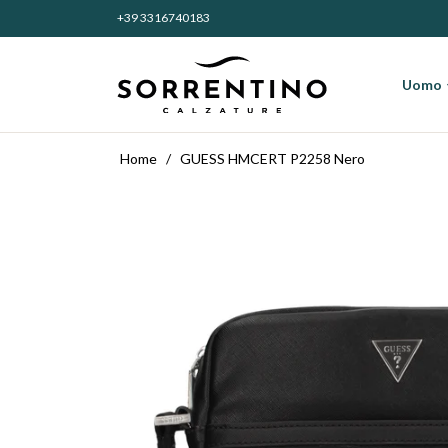
+39 3316740183
entino Calzature
Uomo
Home
/
GUESS HMCERT P2258 Nero