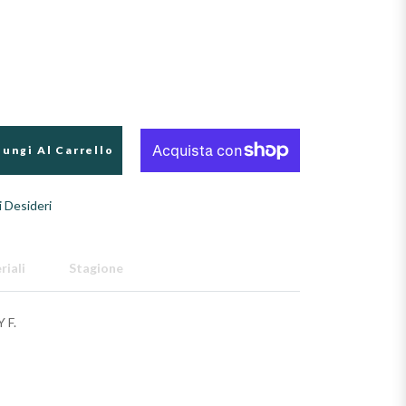
ungi Al Carrello
i Desideri
riali
Stagione
 F.