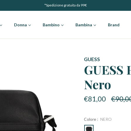
*Spedizione gratuita da 99€
Donna
Bambino
Bambina
Brand
GUESS
GUESS 
Nero
Prezzo
€81,00
€90,0
di
listino
Colore :
NERO