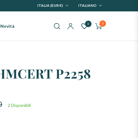
ITALIA (EUR €)
ITALIANO
0
0
Novità
Carrello
HMCERT P2258
0
2 Disponibili