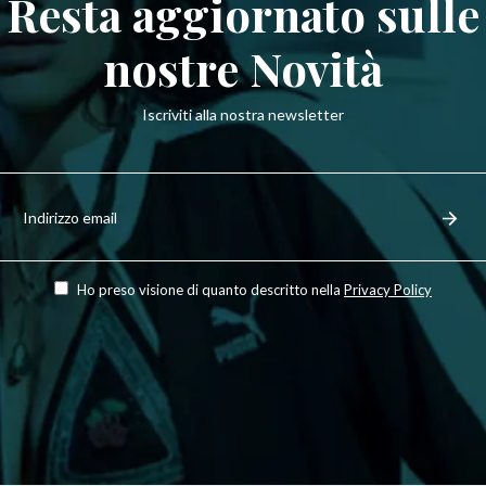
Resta aggiornato sulle
nostre Novità
Iscriviti alla nostra newsletter
Iscriviti
per
Regist
ricevere
le
ultime
novità,
Ho preso visione di quanto descritto nella
Privacy Policy
offerte
e
stili