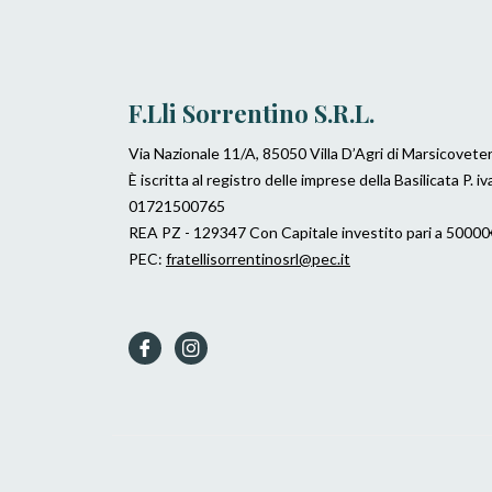
F.lli Sorrentino S.r.l.
Via Nazionale 11/A, 85050 Villa D’Agri di Marsicovete
È iscritta al registro delle imprese della Basilicata P. iv
01721500765
REA PZ - 129347 Con Capitale investito pari a 50000
PEC:
fratellisorrentinosrl@pec.it
Fb
Ins