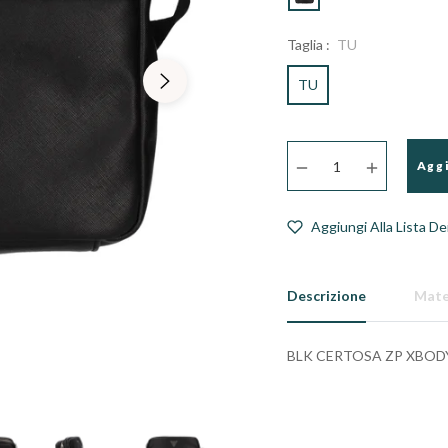
Taglia :
TU
TU
−
+
Aggi
Aggiungi Alla Lista De
Descrizione
Mate
BLK CERTOSA ZP XBODY