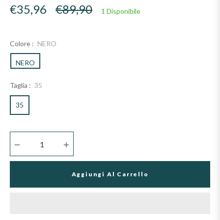
Prezzo
€35,96
€89,90
1 Disponibile
di
listino
Colore :
NERO
NERO
Taglia :
35
35
−
+
Aggiungi Al Carrello