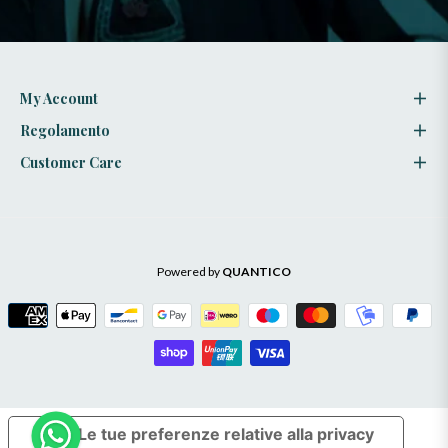
stili
My Account
Regolamento
Customer Care
Powered by
QUANTICO
Le tue preferenze relative alla privacy