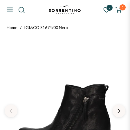
ntino Calzature
0
0
Navigation
Carrello
Home
/
IGI&CO 81674/00 Nero