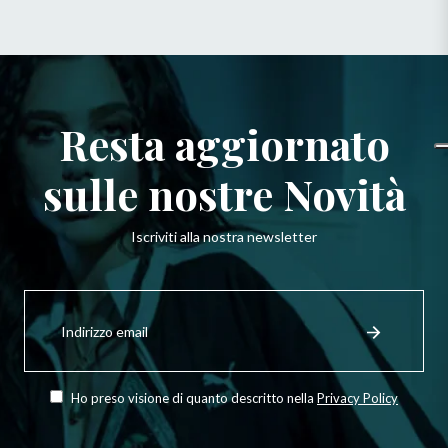
Resta aggiornato
sulle nostre Novità
Iscriviti alla nostra newsletter
Iscriviti
per
Registrati
ricevere
le
ultime
novità,
Ho preso visione di quanto descritto nella
Privacy Policy
offerte
e