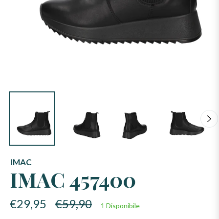
IMAC
IMAC 457400
Prezzo
€29,95
€59,90
1 Disponibile
di
listino