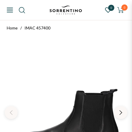
ntino Calzature
0
0
Navigation
Carrello
Home
/
IMAC 457400