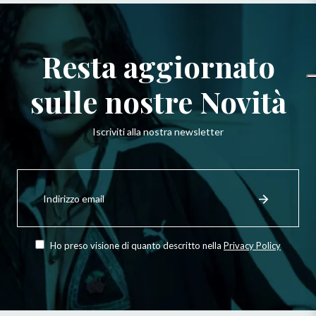
Resta aggiornato
sulle nostre Novità
Iscriviti alla nostra newsletter
Iscriviti
per
Registrati
ricevere
le
ultime
novità,
Ho preso visione di quanto descritto nella
Privacy Policy
offerte
e
stili