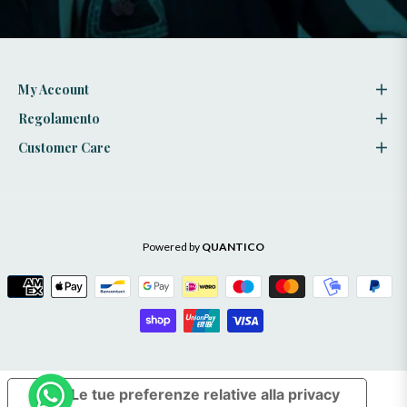
stili
My Account
Regolamento
Customer Care
Powered by
QUANTICO
Le tue preferenze relative alla privacy