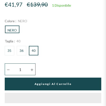
Prezzo
€41,97
€139,90
1 Disponibile
di
listino
Colore :
NERO
NERO
Taglia :
40
35
36
40
−
+
Aggiungi Al Carrello