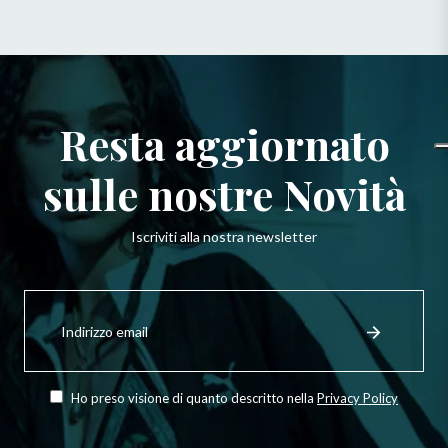
Resta aggiornato
sulle nostre Novità
Iscriviti alla nostra newsletter
Iscriviti
per
Registrati
ricevere
le
ultime
novità,
Ho preso visione di quanto descritto nella
Privacy Policy
offerte
e