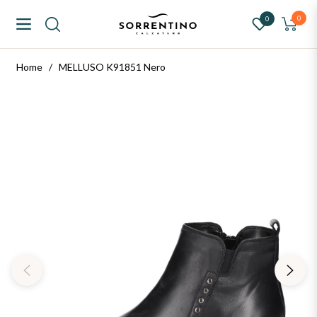
ntino Calzature
0
0
Navigation
Carrello
Home
/
MELLUSO K91851 Nero