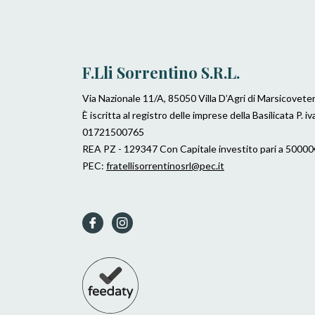
F.lli Sorrentino S.r.l.
Via Nazionale 11/A, 85050 Villa D’Agri di Marsicovete
È iscritta al registro delle imprese della Basilicata P. iv
01721500765
REA PZ - 129347 Con Capitale investito pari a 50000
PEC:
fratellisorrentinosrl@pec.it
Fb
Ins