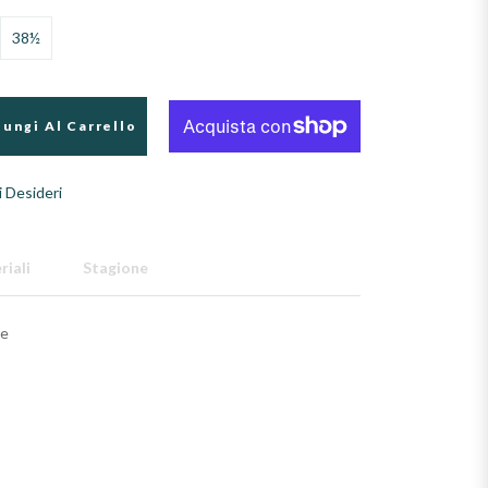
38½
ungi Al Carrello
i Desideri
riali
Stagione
te