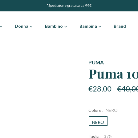
*Spedizione gratuita da 99€
Donna
Bambino
Bambina
Brand
PUMA
Puma 10
Prezzo
€28,00
€40,0
di
listino
Colore :
NERO
NERO
Taglia :
37½