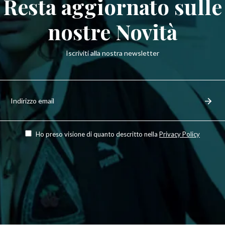
Resta aggiornato sulle
nostre Novità
Iscriviti alla nostra newsletter
Iscriviti
per
Regist
ricevere
le
ultime
novità,
Ho preso visione di quanto descritto nella
Privacy Policy
offerte
e
stili