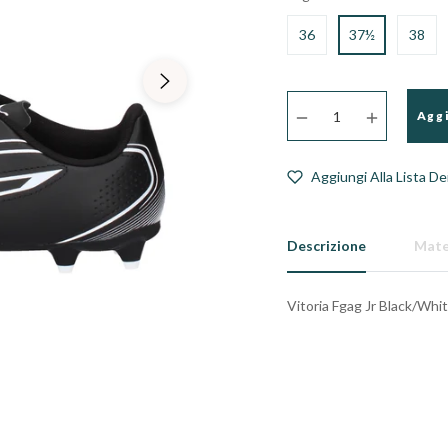
36
37½
38
−
+
Aggi
Aggiungi Alla Lista De
Descrizione
Mate
Vitoria Fgag Jr Black/Whi