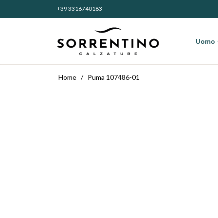
+39 3316740183
entino Calzature
Uomo
Home
/
Puma 107486-01